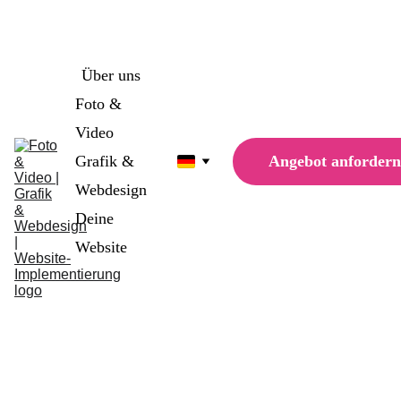
Single Page Website für nur 
1498€
 1179€
Über uns
Foto & 
Video
Angebot anfordern
Grafik & 
Webdesign
Deine 
Website