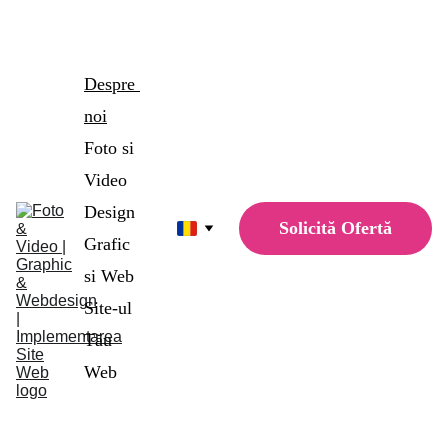
Site cu o singură pagină pentru doar 
1498€
 1179€
Despre 
noi
Foto si 
Video
Design 
Solicită Ofertă
Grafic 
si Web
Site-ul 
Tău 
Web